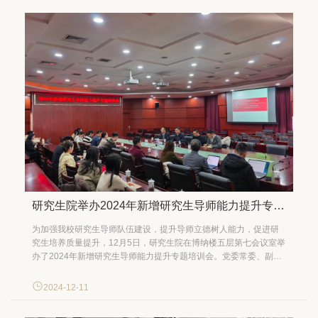
研究生院举办2024年新增研究生导师能力提升专题培训会
为加强我校研究生导师队伍建设，提升导师立德树人能力，促进研
究生培养质量提升，12月5日，研究生院在博纳楼五层第七会议室举
办了2024年新增研究生导师能力提升专题培训会。党委常委、副校
长陈彦斌出席本次培训会，会议由党委研究生工作部部长、研究生
院院长王军主持。 王军首先介绍了学校2024年导师遴选的情况，提
2024-12-11
出研究生导师作为研究生学习生涯的引...