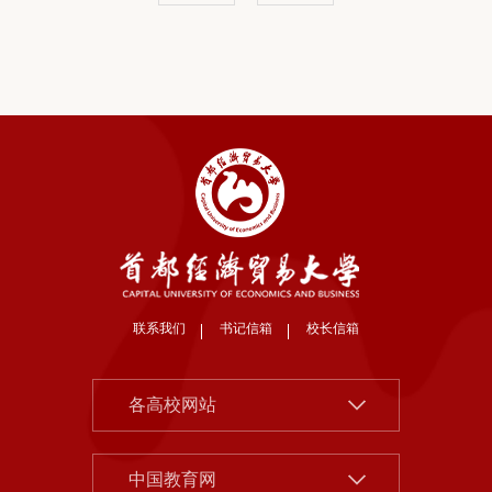
联系我们
书记信箱
校长信箱
北京大学
各高校网站
清华大学
中国社会科学院
中国人民大学
中国教育网