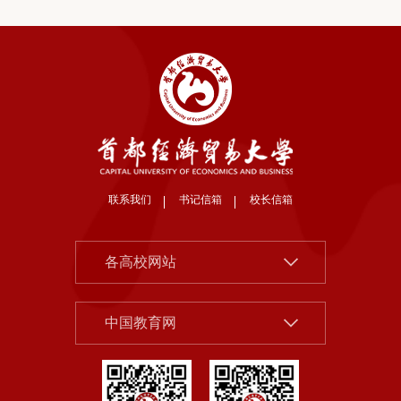
联系我们
书记信箱
校长信箱
北京大学
各高校网站
清华大学
中国社会科学院
中国人民大学
中国教育网
北京市教委
北京师范大学
首都之窗
中央财经大学