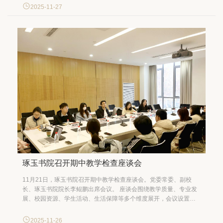
行动纲领。为深入学习领会全会精神，更好把握全会提出的战略任
2025-11-27
务、重大部署，从即日起，党委宣传部（新闻中心）将陆续推出系
列...
琢玉书院召开期中教学检查座谈会
11月21日，琢玉书院召开期中教学检查座谈会。党委常委、副校
长、琢玉书院院长李鲲鹏出席会议。 座谈会围绕教学质量、专业发
展、校园资源、学生活动、生活保障等多个维度展开，会议设置六
个平行会场，实现全院学生群体全覆盖，确保反馈意见全面客观，
搭建起高效畅通的沟通桥梁。 李鲲鹏强调，教学质量是人才培养的
2025-11-26