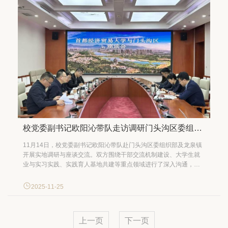
校党委副书记欧阳沁带队走访调研门头沟区委组织部及龙泉镇
11月14日，校党委副书记欧阳沁带队赴门头沟区委组织部及龙泉镇
开展实地调研与座谈交流。双方围绕干部交流机制建设、大学生就
业与实习实践、实践育人基地共建等重点领域进行了深入沟通，在
深化合作内容、拓展合作路径方面达成重要共识，形成阶段性合作
成果，为下一阶段协同推进人才培养、社会服务和区域发展奠定了
2025-11-25
坚实基础。 门头沟区委常委、组织部部长李丽辉向欧阳...
上一页
下一页