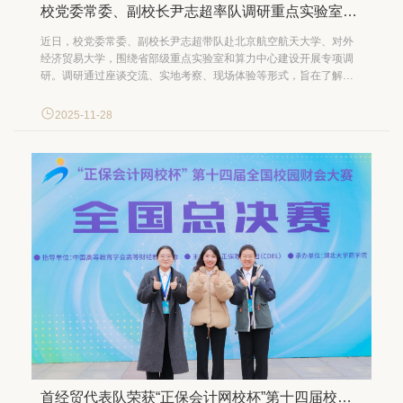
校党委常委、副校长尹志超率队调研重点实验室建设
近日，校党委常委、副校长尹志超带队赴北京航空航天大学、对外
经济贸易大学，围绕省部级重点实验室和算力中心建设开展专项调
研。调研通过座谈交流、实地考察、现场体验等形式，旨在了解标
杆高校财经类重点实验室和算力中心建设现状，借鉴重点实验室培
育申报与算力服务管理先进经验，探索学校相关建设路径。 11月24
2025-11-28
日下午，尹志超率领调研组前往北京航空航天大学经济...
首经贸代表队荣获“正保会计网校杯”第十四届校园财会大赛全国总决赛二等奖