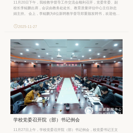
11月20日下午，我校教学督导工作交流会顺利召开，党委常委、副
校长李鲲鹏出席，会议由教务处处长、教育质量评估中心主任孙忠
娟主持。 会上，李鲲鹏为8位新聘教学督导郑重颁发聘书，欢迎他们
加入督导队伍，希望他们凭借专业优势为学校教学质量保障注入活
力。同时，他为2024至2025学年“优秀督导”称号获得者颁发证书，
2025-11-27
向长期坚守、贡献突出的督导专家致以敬...
学校党委召开院（部）书记例会
11月27日上午，学校党委召开院（部）书记例会，校党委书记王文