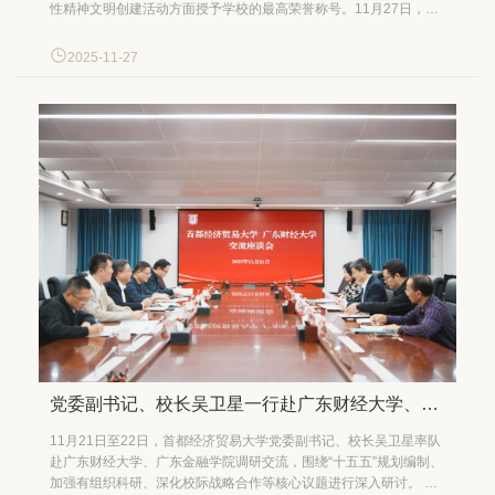
性精神文明创建活动方面授予学校的最高荣誉称号。11月27日，学
校在博远楼举办“全国文明校园”揭牌仪式。党委书记王文举，党委副
书记、校长吴卫星，党委常委、副校长姚林修出席。仪式由党委副
2025-11-27
书记徐芳主持。 王文举在讲话中高度评...
党委副书记、校长吴卫星一行赴广东财经大学、广东金融学院调研交流
11月21日至22日，首都经济贸易大学党委副书记、校长吴卫星率队
赴广东财经大学、广东金融学院调研交流，围绕“十五五”规划编制、
加强有组织科研、深化校际战略合作等核心议题进行深入研讨。 在