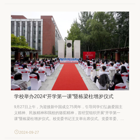
的到来表示热烈欢迎。他提到，今年是新...
学校举办2024“开学第一课”暨栋梁柱增岁仪式
9月27日上午，为迎接新中国成立75周年，引导同学们弘扬爱国主
义精神、民族精神和我校的骆驼精神，首经贸组织开展“开学第一
课”暨栋梁柱增岁仪式。校党委书记王文举出席仪式。党委常委、党
委宣传部部长付琳，党委学生工作部、学生处，教务处，党委研究
生工作部、研究生院，校团委，校史馆负责人，各学院党组织副书
2024-09-27
记以及2024级学生代表参加活动。 王文举以“为中国式...