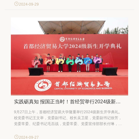
入研究与阐释。中国社会科学院秘书长、党组成员赵志敏，全国哲
2024-09-29
学社会科学工作办公室副主任赵川东，中共吉林省委常委、延边州
委...
实践砺真知 报国正当时！首经贸举行2024级新生开学典礼
9月27日上午，首都经济贸易大学隆重举行2024级新生开学典礼。
校党委书记王文举，党委副书记、校长吴卫星，党委副书记徐芳，
党委常委、纪委书记毛百战，党委常委、党委宣传部部长付琳，校
长助理郭海出席典礼。典礼由党委常委、副校长李鲲鹏主持。 开学
典礼在雄壮的国歌声中拉开帷幕。 吴卫星代表学校对2024级新同学
2024-09-27