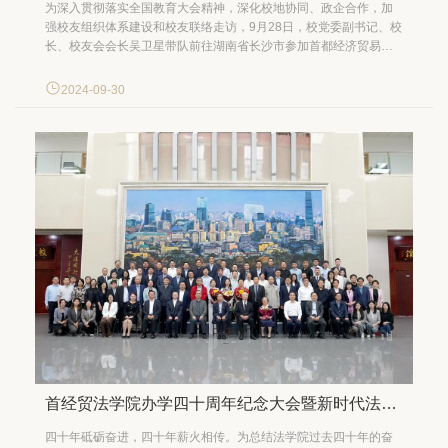
为深入贯彻落实全国教育大会精神，深化校地协同、政企合作，加
强校友组织体系建设和校友联络走访，9月28日，校党委副书记、校
长、校友会会长吴卫星带队前往湖南省长沙市参加首都经济贸易大
学湖南校友之家成立仪式暨校地共建座谈会。长沙市天心区委常
委、组织部长张建，区委常委、常务副区长张浩平，区政府副区长
2024-09-30
王舒军，区政协副主席赵英华以及相关部门负责人，校党委常委...
首经贸法学院办学四十周年纪念大会暨新时代法学学科创新发展高端论坛成功举办
四十年砥砺奋进，四十年薪火相传。为总结法学院过去四十年的奋