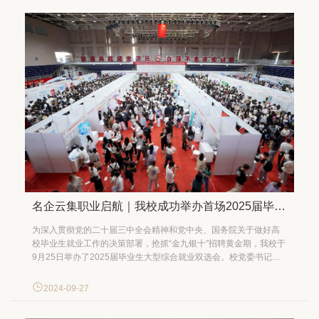
名企云集职业启航｜我校成功举办首场2025届毕业生大型综合就业双选会
为深入贯彻党的二十届三中全会精神和党中央、国务院关于做好高
校毕业生就业工作的决策部署，抢抓“金九银十”招聘黄金期，我校于
9月25日举办了2025届毕业生大型综合就业双选会。校党委书记王
文举，党委常委、副校长李鲲鹏赴现场调研指导，走访参会企业，
与部分企业和学生深入交流，了解就业市场形势与学生就业观念。
2024-09-27
本次双选会是我校首场2025届毕业生就业双...