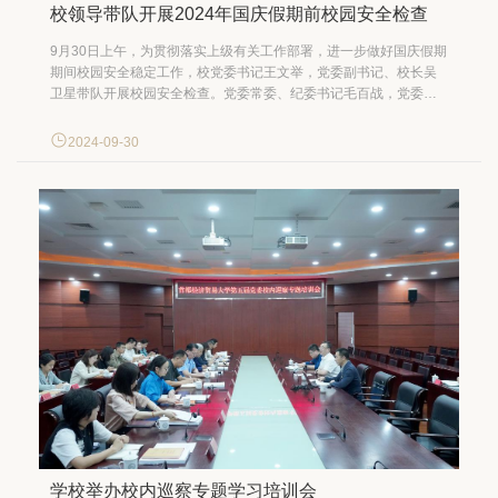
校领导带队开展2024年国庆假期前校园安全检查
9月30日上午，为贯彻落实上级有关工作部署，进一步做好国庆假期
期间校园安全稳定工作，校党委书记王文举，党委副书记、校长吴
卫星带队开展校园安全检查。党委常委、纪委书记毛百战，党委常
委、副校长姚林修一同参加检查。 校领导先后到2号学生宿舍、校医
院、工科实验楼、图书馆、总配电室、东门快递站、第三餐厅等地
2024-09-30
检查假期运行保障、食品卫生、宿舍安...
学校举办校内巡察专题学习培训会