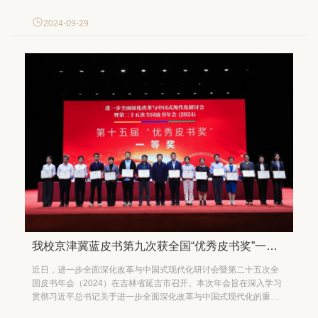
察指导工作，并与现场人员亲切交谈。 研究生招生办公室印制了
2025年招生宣传材料和往年试题汇编，免费提供给咨询考生。各学
2024-09-29
院根据自身情况，针对大家最为关心的考试科...
我校京津冀蓝皮书第九次获全国“优秀皮书奖”一等奖
近日，进一步全面深化改革与中国式现代化研讨会暨第二十五次全
国皮书年会（2024）在吉林省延吉市召开。本次年会旨在深入学习
贯彻习近平总书记关于进一步全面深化改革与中国式现代化的重要
论述，凝聚共识、协同创新，推动对中国式现代化理论及实践的深