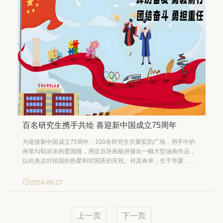
百名研究生携手共绘 喜迎新中国成立75周年
为迎接新中国成立75周年，100名研究生共聚驼韵广场，用手中的
画笔勾勒浓浓的爱国情，用近百块画板拼接出一幅大型油画作品，
以此表达对祖国的热爱和对国庆的庆祝。何其有幸，生于华夏，见
证盛世！共同祝愿祖国繁荣昌盛！ “共绘新时代，奋进新征程”。青
年共绘新时代以特别的方式告白祖国，见证着首经贸研究生与国家
2024-09-27
发展同频、与人...
上一页
下一页