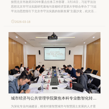
按照北京市政府2026年重点任务工作部署，3月16日，习近平法治
思想北京市守法实践研究基地与首都经济贸易大学联合举办了“习近
平法治思想指引下北京市守法实践的创新发展”主题沙龙，此次活动
由北京市司法局政府法治研究中心、北京涉外法治研究会和我校党
委宣传部、法学院联合承办。 首经贸党委常委、党委宣传部部长付
2026-03-18
琳在致辞中表示，学校将以更加积极主动的姿态...
城市经济与公共管理学院聚焦本科专业数智化转型邀请域内专家论证
为深化专业内涵建设，精准对接智慧城市与智慧国土发展的人才需