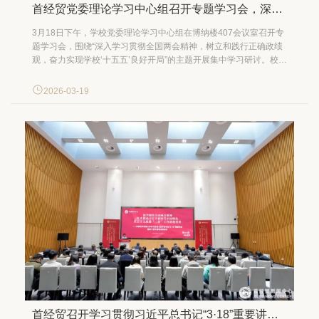
首经贸党委理论学习中心组召开专题学习会，深入学习贯彻全国两会精神，树立和践行正确政绩观，奋力实现学校“十五五”良好开局
3月18日下午，学校党委理论学习中心组在博纳楼407会议室召开专
题学习会，围绕“深入学习贯彻全国两会精神，树立和践行正确政绩
观，奋力实现学校‘十五五’良好开局”的主题开展集中学习研讨。校党
委书记刘颖主持会议并讲话。 刘颖在领学时指出，今年的政府工作
报告和“十五五”规划纲要对未来国家经济社会发展作出了系统部署。
2026-03-19
报告和纲要中将“一体推进教育科技人...
首经贸召开学习贯彻习近平总书记“3·18”重要讲话精神七周年暨集体备课会