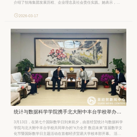
介绍了怡海集团发展历程、企业理念及社会责任实践。她表示，集
团高度重视与首经贸的合作，希望未来在教育支持、社会公益等领
域加强协同，积极探索校企协同育人机制，共同构建形式多样的实
2026-03-17
践教学平台，推进资源共享、优势互补，助力学生成长...
统计与数据科学学院携手北大附中丰台学校举办数学文化节，刘颖书记会见中学校领导共话协同育人
3月13日，在第七个国际数学日到来前夕，由首经贸统计与数据科学
学院与北大附中丰台学校共同举办的“π力全开 数启未来”首届数学文
化节暨国际数学日主题活动在首都经济贸易大学校本部开幕。 活动