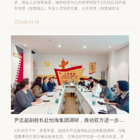
求，优化人才培养体系，城市经济与公共管理学院于3月16日召开城
市管理（智慧国土）专业人才培养方案、公共管理（智慧城市治
理）实验班论证报告专家论证会。会议邀请中国国土勘测规划院首
席专家、研究员贾克敬，中国地质大学（北京）土地科学技术学院
2026-03-18
教授赵华甫，我校教务处相关负责同志，城市经济与公共管理学院
教授...
尹志超副校长赴怡海集团调研，推动双方进一步务实合作
3月16日下午，党委常委、副校长尹志超率队赴怡海集团调研，与集
团董事局主席王琳达座谈交流。 王琳达对尹志超一行表示欢迎，并