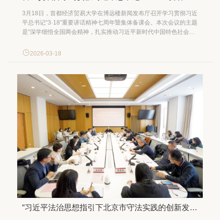
3月18日，首都经济贸易大学在博远楼新闻发布厅召开学习贯彻习近
平总书记“3·18”重要讲话精神七周年暨集体备课会。本次会议的主题
是“深学细悟全国两会精神，扎实推动习近平新时代中国特色社会主
义思想‘三进’工作落地见效”。中国社会科学院大学马克思主义学院院
长、二级研究员辛向阳受邀出席并作专题辅导报告，学校党委书记
2026-03-18
刘颖，党委副书记、校长吴卫星出席会议，党委常...
“习近平法治思想指引下北京市守法实践的创新发展”主题沙龙在我校召开