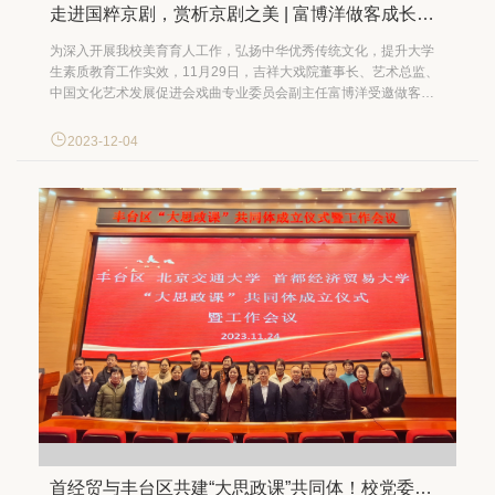
走进国粹京剧，赏析京剧之美 | 富博洋做客成长课堂
为深入开展我校美育育人工作，弘扬中华优秀传统文化，提升大学
生素质教育工作实效，11月29日，吉祥大戏院董事长、艺术总监、
中国文化艺术发展促进会戏曲专业委员会副主任富博洋受邀做客成
长课堂，作题为“走进国粹京剧，赏析京剧之美”主题讲座。本次活动
由党委学生工作部、文化与传播学院、国学与艺术中心联合主办，
2023-12-04
700余名同学在琢玉讲堂参与学习。讲座由文化与传播学院党委副
书...
首经贸与丰台区共建“大思政课”共同体！校党委副书记徐芳出席成立仪式