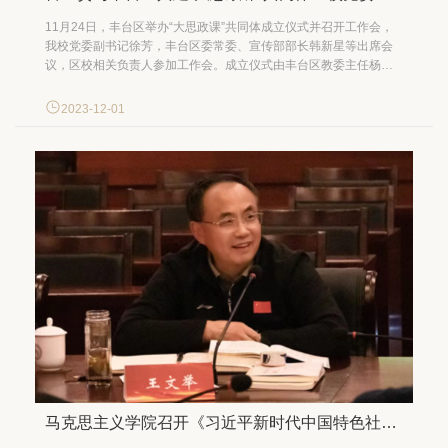
11月24日，丰台区举办“大思政课”共同体成立仪式并召开工作会，
我校党委副书记徐芳，丰台区委常委、宣传部部长韩新星等出席会
议，区校相关负责人参加工作会。成立仪式由丰台区教委主任杨晓
辉主持。 成立仪式上，徐芳代表学校致辞，对丰台区“大思政课”共
同体的成立表示祝贺。徐芳重点介绍了近年来学校落实立德树人根
2023-12-01
本任务、推进“大思政课”建设取得的积极成效。徐芳指出，学校...
马克思主义学院召开《习近平新时代中国特色社会主义思想概论》课集体备课会暨思想政治理论课教师座谈会