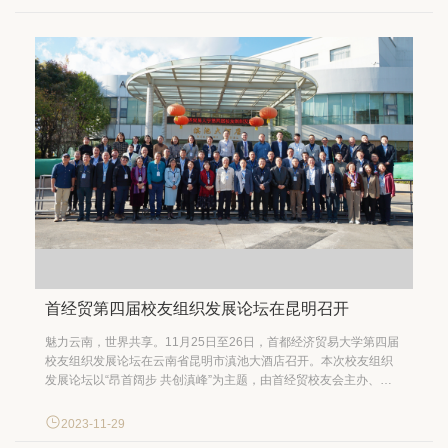
学校高质量发展具有重要意义，是彰显学校人才培养特色的靓...
首经贸第四届校友组织发展论坛在昆明召开
魅力云南，世界共享。11月25日至26日，首都经济贸易大学第四届
校友组织发展论坛在云南省昆明市滇池大酒店召开。本次校友组织
发展论坛以“昂首阔步 共创滇峰”为主题，由首经贸校友会主办、云
南校友之家承办，通过主旨演讲、分组研讨等方式，共同探讨校友
工作和校友组织高质量发展路径。校党委常委、副校长、校友会常
2023-11-29
务副会长尹志超，校友会第四届理事会负责人，特邀嘉宾以及来...