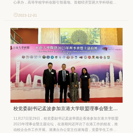
心承办，高等学校学科创新引智基地、首都经济贸易大学科研处、
《人口与经济》编辑部协办的第二届“劳动与民生论坛”暨“数字经济
下高质量发展与共同富裕”国际论坛在首都经济贸易大学校本部博远
2023-12-01
楼新闻发布厅成功举办。本次论坛聚集了国内外众多知名高校、科
研...
校党委副书记孟波参加京港大学联盟理事会暨主题论坛
11月27日至29日，校党委副书记孟波率团赴香港参加京港大学联盟
2023年理事会暨主题论坛，在港期间还拜访了在港工作的校友，推
动校企合作工作开展。港澳台办公室主任谢海霞，党委学生工作部