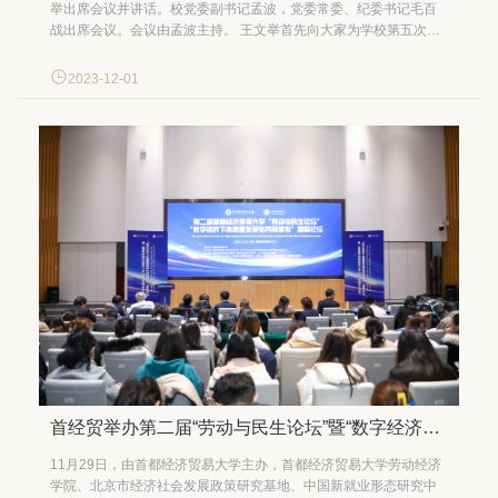
举出席会议并讲话。校党委副书记孟波，党委常委、纪委书记毛百
战出席会议。会议由孟波主持。 王文举首先向大家为学校第五次党
代会胜利召开所作的努力和贡献表示衷心感谢，强调要以全面学习
宣传贯彻第五次党代会精神为契机，统筹推动体制改革、机制创新
2023-12-01
和文化营造，朝着大会确定的目标阔步前进。他对做好近期重...
首经贸举办第二届“劳动与民生论坛”暨“数字经济下高质量发展与共同富裕”国际论坛
11月29日，由首都经济贸易大学主办，首都经济贸易大学劳动经济
学院、北京市经济社会发展政策研究基地、中国新就业形态研究中