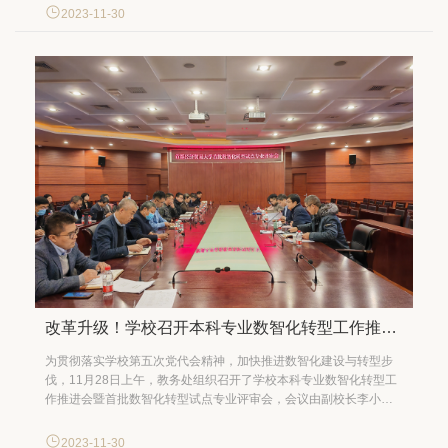
课程、教学名师和团队, 她耐心指导每位学生的课程学习和论文写作
2023-11-30
改革升级！学校召开本科专业数智化转型工作推进会暨首批数智化转型试点专业评审会
为贯彻落实学校第五次党代会精神，加快推进数智化建设与转型步
伐，11月28日上午，教务处组织召开了学校本科专业数智化转型工
作推进会暨首批数智化转型试点专业评审会，会议由副校长李小牧
主持。 校党委副书记、校长吴卫星在会上高度肯定了各教学单位专
业数智化转型工作已经取得的进展，他强调本科专业数智化转型对
2023-11-30