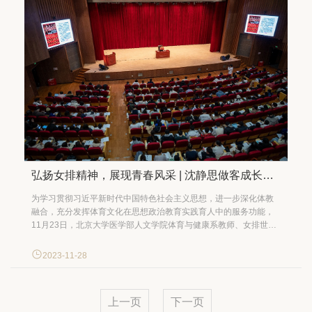
弘扬女排精神，展现青春风采 | 沈静思做客成长课堂
为学习贯彻习近平新时代中国特色社会主义思想，进一步深化体教
融合，充分发挥体育文化在思想政治教育实践育人中的服务功能，
11月23日，北京大学医学部人文学院体育与健康系教师、女排世界
冠军沈静思受邀做客成长课堂，开展题为“弘扬女排精神，展现青春
风采——女排冠军校园行”主题讲座。本次活动由党委学生工作部与
2023-11-28
体育部联合主办，700余名同学在琢玉讲堂参与学习。讲座由体育
部...
上一页
下一页