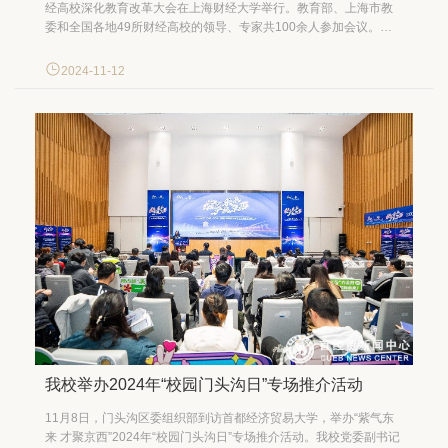
经高校深化教育改革大会在上海财经大学举行。教育部、上海市教
委和全国各地49所财经高校的领导、专家共100余人参加会议。教
育部原副部长翁铁慧、教育部高等教育司副司长武世兴和上海市教
育委员会副主任王浩出席大会开幕式并致辞。 党委副书记、校长吴
2024-11-12
卫星受邀出席会议，介绍了近年来我校全面深化...
我校举办2024年“校园门头沟日”专场推介活动
11月8日，门头沟区委组织部到访首都经济贸易大学，举办“紫气东
来 才聚京西”2024年“校园门头沟日”专场推介活动。我校党委副书记