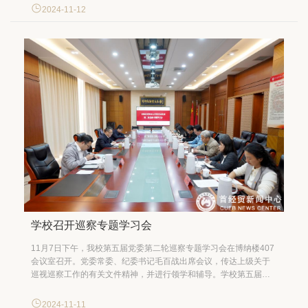
党组织靠拢，争做政治合格、执行纪律合格、品德合格、发挥作用
2024-11-12
合格的“四个合格”党员。 校党委副书记...
学校召开巡察专题学习会
11月7日下午，我校第五届党委第二轮巡察专题学习会在博纳楼407
会议室召开。党委常委、纪委书记毛百战出席会议，传达上级关于
巡视巡察工作的有关文件精神，并进行领学和辅导。学校第五届党
委第二轮巡察各巡察组组长、副组长，党政办公室副主任兼党委巡
察工作办公室副主任李俊参加会议。会议由党政办公室主任兼党委
2024-11-11