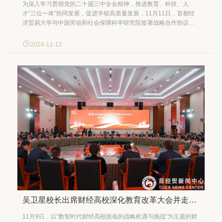
为深入学习贯彻党的二十届三中全会精神，推进教育、科技、人
才“三位一体”协同发展，促进学校高质量发展，11月11日，首都经
济贸易大学与中国劳动和社会保障科学研究院签署战略合作协议并
召开座谈交流会。首都经济贸易大学党委副书记、校长吴卫星，党
委副书记徐芳，中国劳动和社会保障科学研究院院长莫荣，劳科院
2024-11-12
副院长刘军胜出席签约座谈会。 吴卫星对劳科院及莫荣...
吴卫星校长出席财经高校深化教育改革大会并走访调研有关高校
11月9日，以“数智时代财经高校面临的战略机遇与挑战”为主题的财