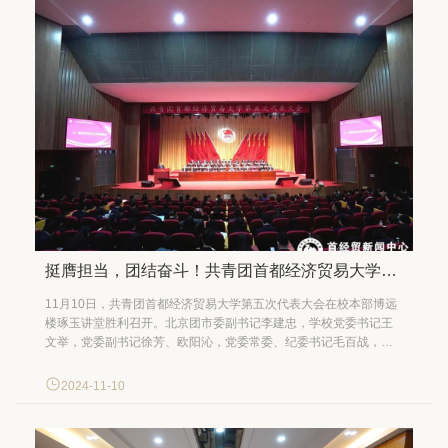
挺膺担当，团结奋斗！共青团首都经济贸易大学第五次代表大会胜利召开
11月10日，共青团首都经济贸易大学第五次代表大会在校本部博远
楼琢玉讲堂胜利召开。北京团市委副书记李建忠，学校党委书记王
文举，党委副书记徐芳、欧阳沁，党委常委、纪委书记毛百战，党
委常委、党委组织部部长、统战部部长赵广，党委常委、党委宣传
部部长付琳出席开幕会。首都医科大学团委书记周玲微，校工会常
2024-11-10
务副主席、校部机关党委书记曾庆梅，丰台团区委副书记黄敏慧应
邀出...