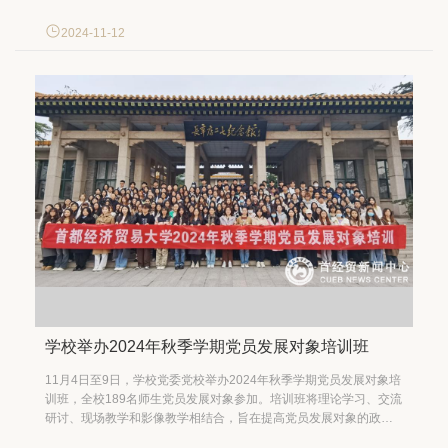
观“丰台记忆——丰台区情区史展”“新村街道空间规划展”，开展“深化
区域化党建 助力高质量发展”主题党日活动。校党委副书记欧阳沁，
2024-11-12
校长助理郭海以普通党员身份参加支部活动。“新村学...
学校举办2024年秋季学期党员发展对象培训班
11月4日至9日，学校党委党校举办2024年秋季学期党员发展对象培
训班，全校189名师生党员发展对象参加。培训班将理论学习、交流
研讨、现场教学和影像教学相结合，旨在提高党员发展对象的政治
素养和理论水平，严把发展党员“入口关”，教育引导发展对象坚定向