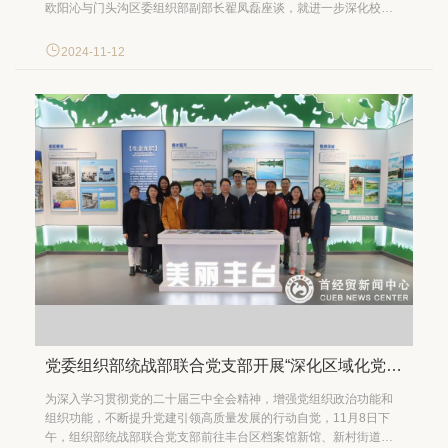
欧阳沁与门头沟区委组织部副部长翟凤磊座谈，就进一步深化校地
合作、加强人才培养等方面进行座谈。党委常委、党委组织部部长
赵广参加座谈。 欧阳沁对翟凤磊一行的到来表示欢迎。他指出，首
2024-11-12
都经济贸易大学十分重视人才培养质...
党委组织部统战部联合党支部开展“深化区域化党建 助力高质量发展”主题党日活动
为深入学习贯彻党的二十届三中全会精神，增强党组织政治功能和
组织功能，不断提升党建引领高质量发展的行动自觉，11月8日下
午，组织部统战部联合党支部前往丰台区档案馆新馆、新村街道参