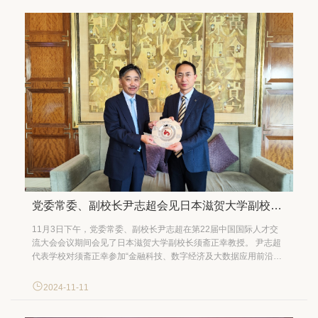
党委常委、副校长尹志超会见日本滋贺大学副校长须斋正幸
11月3日下午，党委常委、副校长尹志超在第22届中国国际人才交
流大会会议期间会见了日本滋贺大学副校长须斋正幸教授。 尹志超
代表学校对须斋正幸参加“金融科技、数字经济及大数据应用前沿论
坛”并作主旨报告表示感谢，并从我校的办学特色、教育教学、科学
研究、师资团队等方面介绍了学校的发展历程以及在学科建设和服
2024-11-11
务国家战略等方面的情况。他希望我校与滋贺大学建立长...