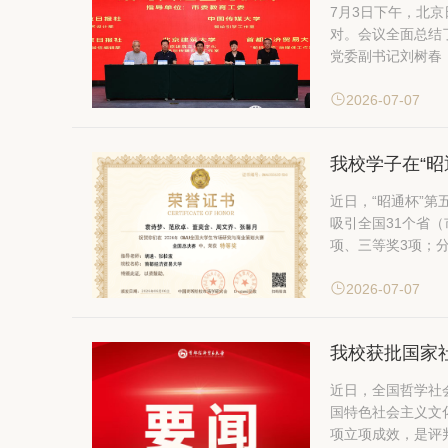
7月3日下午，北
对。会议全面总结
党委副书记刘树春
2026-07-07
我校学子在“
近日，“昭通杯”第
吸引全国31个省（市、自治区、直辖
项、三等奖3项；分
2026-07-07
我校获批国家
近日，全国哲学社
国特色社会主义文化的基本内涵、发展方
项立项成效，是评