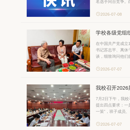
名选手同台竞争。白
2026-07-08
学校各级党组
在中国共产党成立
书记苏志平、离休干部王裕
谈，细致询问他们
2026-07-07
我校召开202
7月2日下午，我校召
提出四点要求：一
一策”，班子成员、
2026-07-07