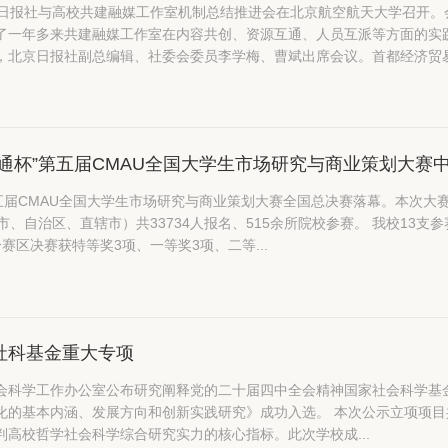
京日报社与高校共建融媒工作室机制总结推进会在北京航空航天大学召开。
了一年多来共建融媒工作室在内容共创、资源互通、人员互派等方面的实
，北京日报社副总编辑、社委会委员李学梅、曹斌出席会议。首都经济贸易大
昭通杯”第五届CMAU全国大学生市场研究与商业策划大赛
五届CMAU全国大学生市场研究与商业策划大赛全国总决赛落幕。本次大赛
市）共33734人报名、515余所院校参赛。 我校13支参赛团队在全国总决赛中获特等奖1项、一等奖1项、二等奖2
赛区决赛获特等奖3项、一等奖3项、二等...
社科基金重大专项
会科学工作办公室公布研究阐释党的二十届四中全会精神国家社会科学基
向和创新实践研究》成功入选。 本次公示立项项目共计141项，其中高校获批120项，涉及65所高校。重大专
判高校哲学社会科学综合研究实力的核心指标。此次学校成...