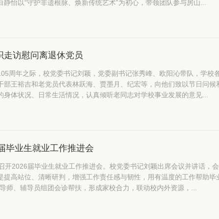
静怡以“守护非遗根脉、焕新传统艺术”为初心，带领团队参与房山...
织走访慰问离退休党员
105周年之际，校党委书记刘颖，党委副书记张秀峰、欧阳沁带队，学校各
吉和老党员代表林跃海、贾墨月、纪宏等，向他们致以节日问候和诚挚祝福。 走访慰问期间，学校领
的身体状况、日常生活情况，认真倾听老同志对学校事业发展的意见...
6届毕业生就业工作推进会
开2026届毕业生就业工作推进会。校党委书记刘颖出席会议并讲话，会议由校党委副书
是提高站位、清晰研判，增强工作责任感与韧性，用有温度的工作帮助毕
导师、辅导员组团会诊帮扶，形成家校合力，联动校内外资源，...