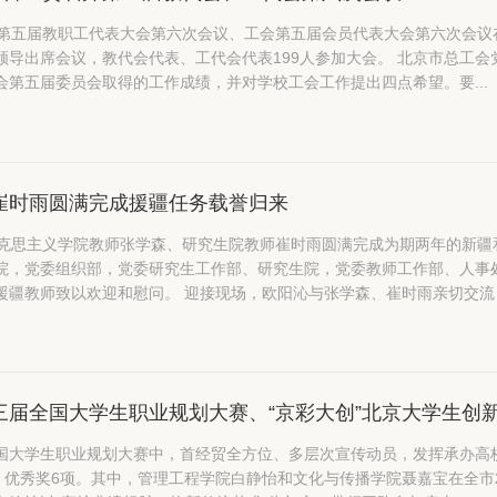
校第五届教职工代表大会第六次会议、工会第五届会员代表大会第六次会
代会代表、工代会代表199人参加大会。 北京市总工会党组成员、副主席张文涛在讲话中充分肯定了我校第五届
会第五届委员会取得的工作成绩，并对学校工会工作提出四点希望。要...
崔时雨圆满完成援疆任务载誉归来
马克思主义学院教师张学森、研究生院教师崔时雨圆满完成为期两年的新
院，党委组织部，党委研究生工作部、研究生院，党委教师工作部、人事
机场迎接，向两位援疆教师致以欢迎和慰问。 迎接现场，欧阳沁与张学森、崔时雨亲切交流
三届全国大学生职业规划大赛、“京彩大创”北京大学生创
国大学生职业规划大赛中，首经贸全方位、多层次宣传动员，发挥承办高校
、优秀奖6项。其中，管理工程学院白静怡和文化与传播学院聂嘉宝在全市2