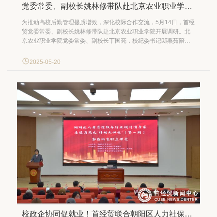
党委常委、副校长姚林修带队赴北京农业职业学院调研交流
为推动高校后勤管理提质增效，深化校际合作交流，5月14日，首经
贸党委常委、副校长姚林修带队赴北京农业职业学院开展调研。北
京农业职业学院党委常委、副校长丁国亮，校纪委书记邸燕茹陪同
调研，两校后勤等部门负责人参与调研活动。 座谈会上，丁国亮对
首经贸一行表示热烈欢迎。他详细介绍了学院的整体情况，并希望
2025-05-20
双方发挥各自优势，在学校建设、后勤服务保障等方面...
校政企协同促就业！首经贸联合朝阳区人力社保局举办专家走进高校之“移动大讲堂”