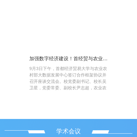
加强数字经济建设！首经贸与农业农
村部大数据发展中心签订合作框架协
9月3日下午，首都经济贸易大学与农业农
议
村部大数据发展中心签订合作框架协议并
召开座谈交流会。校党委副书记、校长吴
卫星，党委常委、副校长尹志超，农业农
村部大数据发展中心主任韩旭，副主任张
松梅、韩巍出席了签...
学术会议