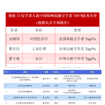
喜报！开门红！首经贸奖项2+4！
2026-01-08
祝贺！首经贸192位学者入选“2025中国知网高被
引学者”名单