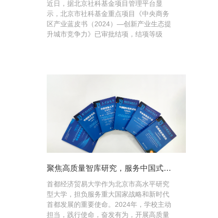
近日，据北京社科基金项目管理平台显
结项再获优秀
示，北京市社科基金重点项目《中央商务
区产业蓝皮书（2024）—创新产业生态提
升城市竞争力》已审批结项，结项等级
为“优秀”。 这是自2021年以来，《中央商
务区产...
聚焦高质量智库研究，服务中国式现
代化建设！首经贸2024年智库答卷
首都经济贸易大学作为北京市高水平研究
型大学，担负服务重大国家战略和新时代
首都发展的重要使命。2024年，学校主动
担当，践行使命，奋发有为，开展高质量