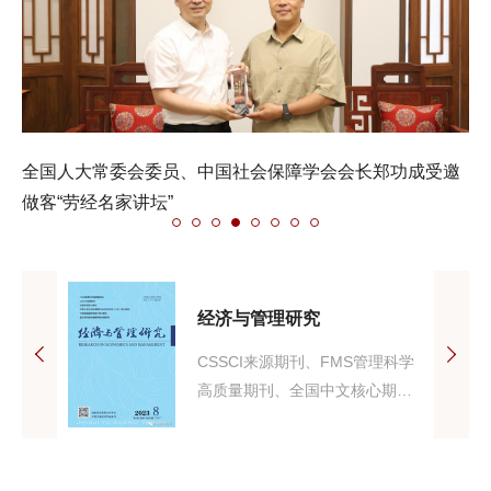
全国人大常委会委员、中国社会保障学会会长郑功成受邀
做客“劳经名家讲坛”
经济与管理研究
国家新闻出
CSSCI来源期刊、FMS管理科学
代经理
高质量期刊、全国中文核心期
学研
刊、中国人文社会科学期刊AMI
办刊宗
综合评价（A刊）核心期刊，人大
前沿，沟
复印报刊资料重要转载来源期