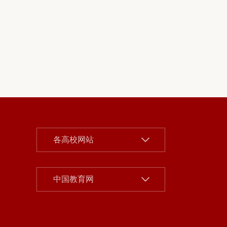
北京大学
各高校网站
清华大学
中国人民大学
中国社会科学院
中国教育网
北京师范大学
北京市教委
中央财经大学
首都之窗
对外经济贸易大学