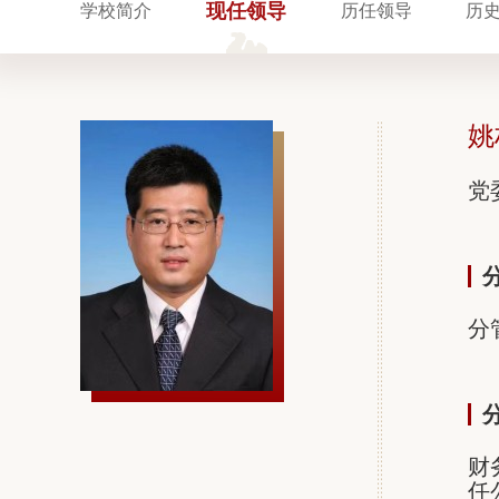
现任领导
学校简介
历任领导
历
姚
党
分
财
任