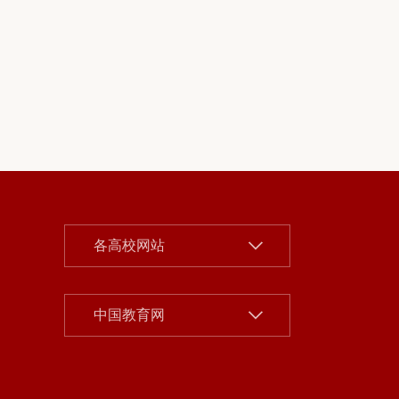
北京大学
各高校网站
清华大学
中国人民大学
中国社会科学院
中国教育网
北京师范大学
北京市教委
中央财经大学
首都之窗
对外经济贸易大学