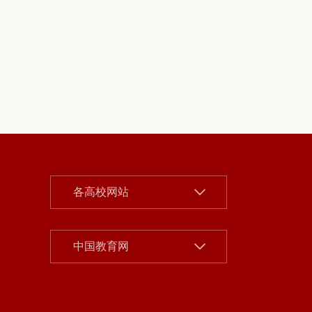
北京大学
各高校网站
清华大学
中国人民大学
中国社会科学院
中国教育网
北京师范大学
北京市教委
中央财经大学
首都之窗
对外经济贸易大学