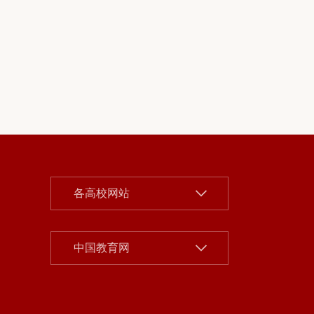
北京大学
各高校网站
清华大学
中国人民大学
中国社会科学院
中国教育网
北京师范大学
北京市教委
中央财经大学
首都之窗
对外经济贸易大学