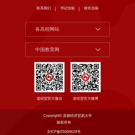
联系我们
书记信箱
校长信箱
北京大学
各高校网站
清华大学
中国社会科学院
中国人民大学
中国教育网
北京市教委
北京师范大学
首都之窗
中央财经大学
教育部
对外经济贸易大学
国家哲学社科规划办公室
上海财经大学
首经贸官方微信
首经贸官方微博
国务院发展研究中心
东北财经大学
西南财经大学
Copyright© 首都经济贸易大学
中南财经政法大学
版权所有
京ICP备05004629号
江西财经大学