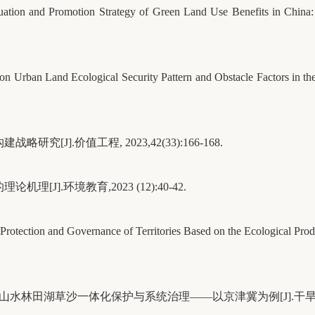
uation and Promotion Strategy of Green Land Use Benefits in China:
 on Urban Land Ecological Security Pattern and Obstacle Factors in th
J].价值工程, 2023,42(33):166-168.
J].环境教育,2023 (12):40-42.
l Protection and Governance of Territories Based on the Ecological Pr
水林田湖草沙一体化保护与系统治理——以京津冀为例[J].干旱区资源与环境