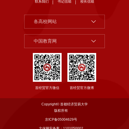
联系我们
书记信箱
校长信箱
北京大学
各高校网站
清华大学
中国社会科学院
中国人民大学
中国教育网
北京市教委
北京师范大学
首都之窗
中央财经大学
教育部
对外经济贸易大学
国家哲学社科规划办公室
上海财经大学
首经贸官方微信
首经贸官方微博
国务院发展研究中心
东北财经大学
西南财经大学
Copyright© 首都经济贸易大学
中南财经政法大学
版权所有
京ICP备05004629号
江西财经大学
文保网安备案：1101050002