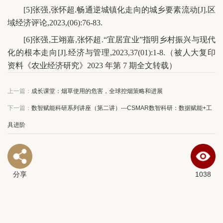
[5]张强,张怀超.畅通逆城镇化走向的城乡要素流动[J].区
域经济评论,2023,(06):76-83.
[6]张强,王翊嘉,张怀超.“宜居宜业”指明乡村振兴与现代
化的根本走向[J].经济与管理,2023,37(01):1-8.（被人大复印
资料《农业经济研究》2023 年第 7 期全文转载）
上一篇：
成长课堂：烟草使用的危害，全球控烟策略和进展
下一篇：
数智赋能科研系列讲座（第二讲）---CSMAR数智科研：数据赋能+工
具进阶
分享
1038