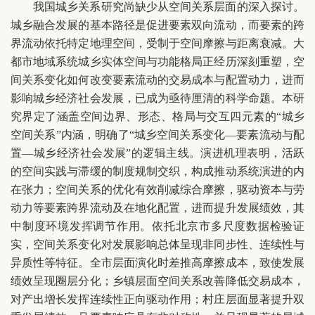
我国城乡关系研究尚缺少从空间关系层面的深入探讨。
城乡融合发展的基本路径是促进要素双向流动，而要素的跨
界流动依托特定地理空间，受制于空间摩擦与距离衰减。大
都市地域系统城乡实体空间与功能格局正经历深刻重塑，空
间关系变化如何改变要素流动的交易成本与配置动力，进而
影响城乡经济社会发展，已成为亟待厘清的科学命题。本研
究界定了涵盖空间边界、形态、格局与交互四元素的“城乡
空间关系”内涵，明确了“城乡空间关系变化—要素流动与配
置—城乡经济社会发展”的逻辑主线。演进机理表明，活跃
的空间实践与滞缓的制度规制交织，构成推动系统演进的内
在张力；空间关系的优化有效削减综合摩擦，驱动资本与劳
动力等要素跨界流动及在地化配置，进而提升发展绩效，其
中制度环境发挥调节作用。依托北京市多尺度数据检验证
实，空间关系变化对发展影响总体呈现非同步性、连续性与
异质性等特征。全市层面演化时差推高摩擦成本，致使发展
绩效呈现圈层分化；乡镇层面空间关系改善降低交易成本，
对产出增长发挥连续性正向驱动作用；村庄层面显著提升双