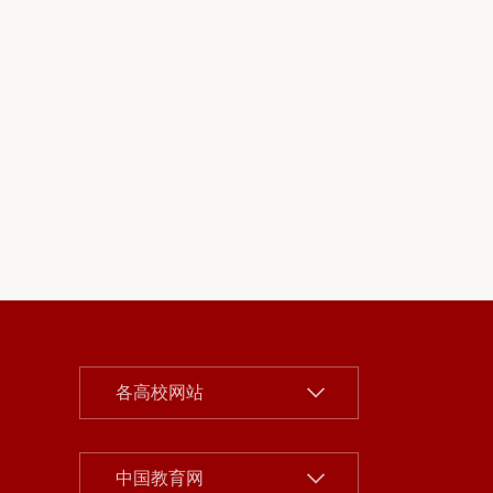
北京大学
各高校网站
清华大学
中国人民大学
中国社会科学院
中国教育网